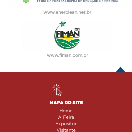
www.enerclean.net.br
www.fiman.com.br
MAPA DO SITE
Home
A Feira
Expositor
Visitante