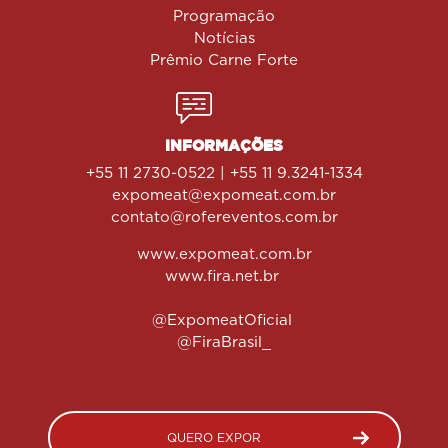
Programação
Notícias
Prêmio Carne Forte
INFORMAÇÕES
+55 11 2730-0522 | +55 11 9.3241-1334
expomeat@expomeat.com.br
contato@rofereventos.com.br
www.expomeat.com.br
www.fira.net.br
@ExpomeatOficial
@FiraBrasil_
QUERO EXPOR