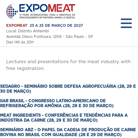
EXPOMEAT
23 A 25 DE MARÇO DE 2027
Local: Distrito Anhembi
Avenida Olavo Fontoura, 1209 - São Paulo - SP
Lectures
Das 14h às 20h
Home
Lectures and presentations for the meat industry with
free registration.
A Feira
Expositor
SEDAGRO - SEMINÁRIO SOBRE DEFESA AGROPECUÁRIA (28, 29 E
30 DE MARÇO)
Visitante
IIAR BRASIL - CONGRESSO LATINO-AMERICANO DE
REFRIGERAÇÃO POR AMÔNIA (28, 29 E 30 DE MARÇO)
Programação
MEAT INGREDIENTS - CONFERÊNCIAS E TENDÊNCIAS PARA A
Notícias
INDÚSTRIA DA CARNE (28, 29 E 30 DE MARÇO)
SEMINÁRIO ABZ - O PAPEL DA CADEIA DE PRODUÇÃO DE CARNE
Área Restrita
BOVINA NO BRASIL COM QUALIDADE (28 E 29 DE MARÇO)