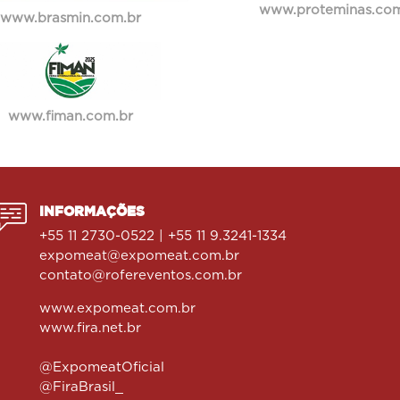
www.proteminas.com
www.brasmin.com.br
www.fiman.com.br
INFORMAÇÕES
+55 11 2730-0522 | +55 11 9.3241-1334
expomeat@expomeat.com.br
contato@rofereventos.com.br
www.expomeat.com.br
www.fira.net.br
@ExpomeatOficial
@FiraBrasil_