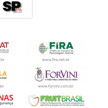
.br
www.fira.net.br
.br
www.forvini.com.br